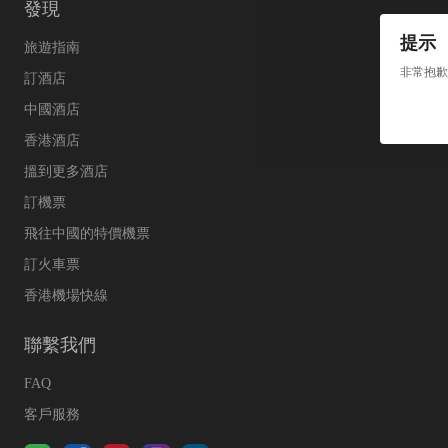
發現
提示
旅遊指南
非常抱歉
訂酒店
中國酒店
香港酒店
搵到更多酒店
訂機票
飛往中國的特價機票
訂火車票
香港機場快線
聯繫我們
FAQ
客戶服務