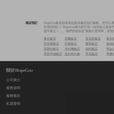
酒店預訂
HopeGoo飯店頻道為您提供酒店預訂服務。 您
外酒店預訂！ HopeGoo致力於打造一站式線上
遊平臺之一，。 我們的使命是“讓旅行更簡單、更快
曼谷飯店
首爾飯店
普吉島飯店
東京
芭堤雅飯店
巴黎飯店
羅馬飯店
倫敦
莫斯科飯店
洛杉磯飯店
紐約飯店
舊金
墨西哥城飯店
里約熱內盧飯店
悉尼飯店
墨爾
關於HopeGoo
公司簡介
服務保障
服務條款
私隱聲明