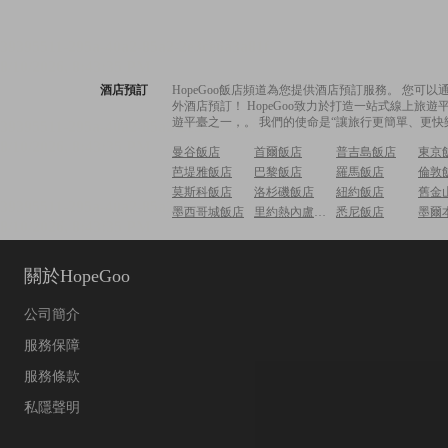
酒店預訂
HopeGoo飯店頻道為您提供酒店預訂服務。 您
外酒店預訂！ HopeGoo致力於打造一站式線上
遊平臺之一，。 我們的使命是“讓旅行更簡單、更快
曼谷飯店
首爾飯店
普吉島飯店
東京
芭堤雅飯店
巴黎飯店
羅馬飯店
倫敦
莫斯科飯店
洛杉磯飯店
紐約飯店
舊金
墨西哥城飯店
里約熱內盧飯店
悉尼飯店
墨爾
關於HopeGoo
公司簡介
服務保障
服務條款
私隱聲明