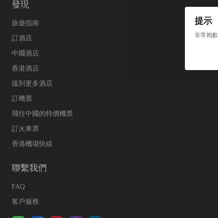
發現
提示
旅遊指南
非常抱歉
訂酒店
中國酒店
香港酒店
搵到更多酒店
訂機票
飛往中國的特價機票
訂火車票
香港機場快線
聯繫我們
FAQ
客戶服務