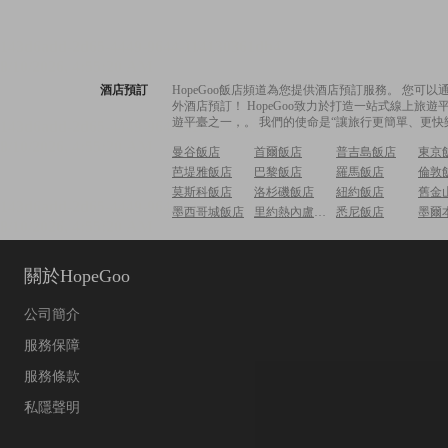
酒店預訂
HopeGoo飯店頻道為您提供酒店預訂服務。 您
外酒店預訂！ HopeGoo致力於打造一站式線上
遊平臺之一，。 我們的使命是“讓旅行更簡單、更快
曼谷飯店
首爾飯店
普吉島飯店
東京
芭堤雅飯店
巴黎飯店
羅馬飯店
倫敦
莫斯科飯店
洛杉磯飯店
紐約飯店
舊金
墨西哥城飯店
里約熱內盧飯店
悉尼飯店
墨爾
關於HopeGoo
公司簡介
服務保障
服務條款
私隱聲明