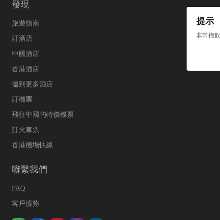
發現
提示
旅遊指南
非常抱歉
訂酒店
中國酒店
香港酒店
搵到更多酒店
訂機票
飛往中國的特價機票
訂火車票
香港機場快線
聯繫我們
FAQ
客戶服務