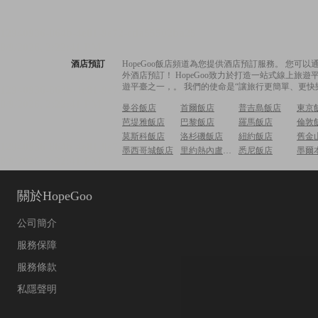
酒店預訂
HopeGoo飯店頻道為您提供酒店預訂服務。 您
外酒店預訂！ HopeGoo致力於打造一站式線上
遊平臺之一，。 我們的使命是“讓旅行更簡單、更快
曼谷飯店
首爾飯店
普吉島飯店
東京
芭堤雅飯店
巴黎飯店
羅馬飯店
倫敦
莫斯科飯店
洛杉磯飯店
紐約飯店
舊金
墨西哥城飯店
里約熱內盧飯店
悉尼飯店
墨爾
關於HopeGoo
公司簡介
服務保障
服務條款
私隱聲明