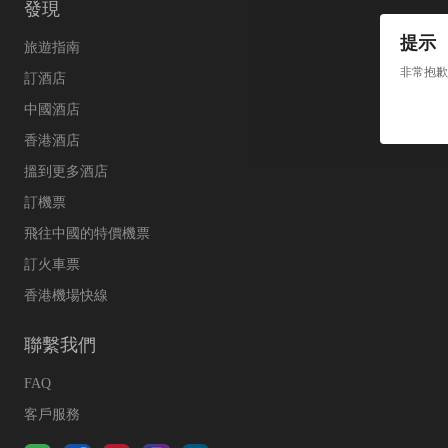
發現
提示
旅遊指南
非常抱歉
訂酒店
中國酒店
香港酒店
搵到更多酒店
訂機票
飛往中國的特價機票
訂火車票
香港機場快線
聯繫我們
FAQ
客戶服務