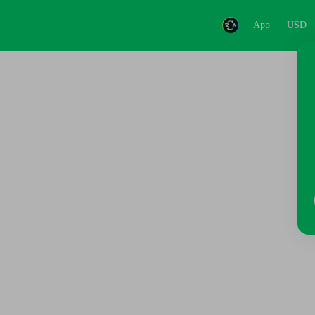
App
USD