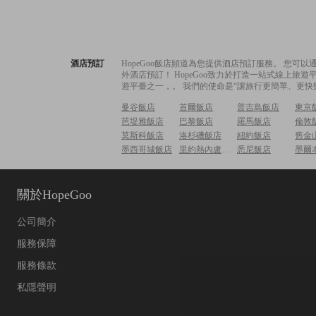
酒店預訂
HopeGoo飯店頻道為您提供酒店預訂服務。 您
外酒店預訂！ HopeGoo致力於打造一站式線上
遊平臺之一，。 我們的使命是“讓旅行更簡單、更快
曼谷飯店
首爾飯店
普吉島飯店
東京
芭堤雅飯店
巴黎飯店
羅馬飯店
倫敦
莫斯科飯店
洛杉磯飯店
紐約飯店
舊金
墨西哥城飯店
里約熱內盧飯店
悉尼飯店
墨爾
關於HopeGoo
公司簡介
服務保障
服務條款
私隱聲明