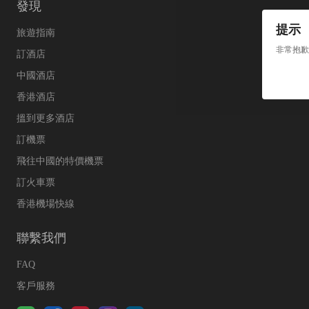
發現
提示
旅遊指南
非常抱歉
訂酒店
中國酒店
香港酒店
搵到更多酒店
訂機票
飛往中國的特價機票
訂火車票
香港機場快線
聯繫我們
FAQ
客戶服務