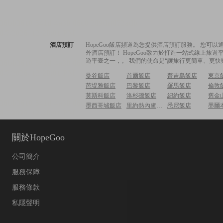
酒店預訂
HopeGoo飯店頻道為您提供酒店預訂服務。 您
外酒店預訂！ HopeGoo致力於打造一站式線上
遊平臺之一，。 我們的使命是“讓旅行更簡單、更快
曼谷飯店
首爾飯店
普吉島飯店
東京
芭堤雅飯店
巴黎飯店
羅馬飯店
倫敦
莫斯科飯店
洛杉磯飯店
紐約飯店
舊金
墨西哥城飯店
里約熱內盧飯店
悉尼飯店
墨爾
關於HopeGoo
公司簡介
服務保障
服務條款
私隱聲明