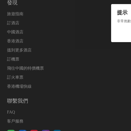
發現
提示
旅遊指南
非常抱歉
訂酒店
中國酒店
香港酒店
搵到更多酒店
訂機票
飛往中國的特價機票
訂火車票
香港機場快線
聯繫我們
FAQ
客戶服務