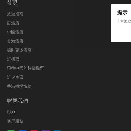
發現
提示
旅遊指南
非常抱歉
訂酒店
中國酒店
香港酒店
搵到更多酒店
訂機票
飛往中國的特價機票
訂火車票
香港機場快線
聯繫我們
FAQ
客戶服務