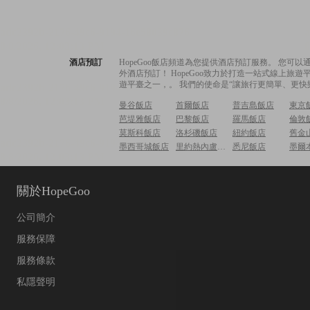
酒店預訂
HopeGoo飯店頻道為您提供酒店預訂服務。 您
外酒店預訂！ HopeGoo致力於打造一站式線上
遊平臺之一，。 我們的使命是“讓旅行更簡單、更快
曼谷飯店
首爾飯店
普吉島飯店
東京
芭堤雅飯店
巴黎飯店
羅馬飯店
倫敦
莫斯科飯店
洛杉磯飯店
紐約飯店
舊金
墨西哥城飯店
里約熱內盧飯店
悉尼飯店
墨爾
關於HopeGoo
公司簡介
服務保障
服務條款
私隱聲明