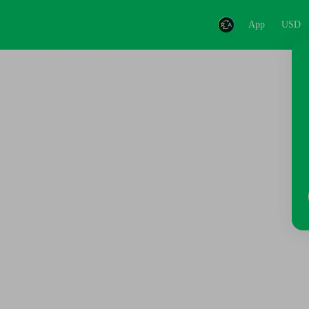
App
USD