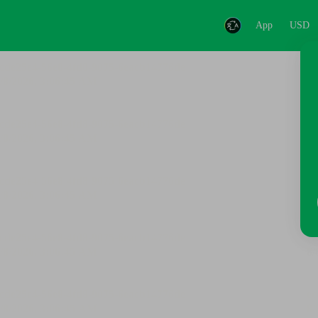
App
USD