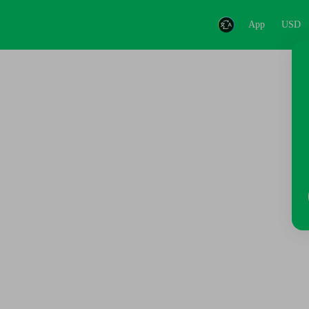
App
USD