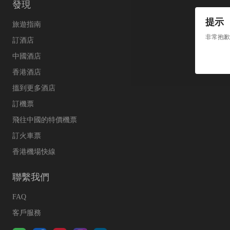
發現
提示
旅遊指南
非常抱歉
訂酒店
中國酒店
香港酒店
搵到更多酒店
訂機票
飛往中國的特價機票
訂火車票
香港機場快線
聯繫我們
FAQ
客戶服務