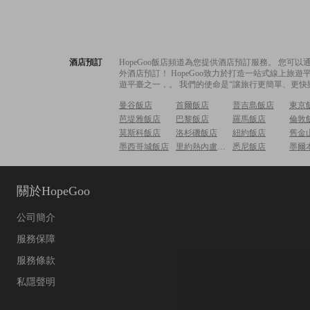
酒店預訂
HopeGoo飯店頻道為您提供酒店預訂服務。 您
外酒店預訂！ HopeGoo致力於打造一站式線上
遊平臺之一，。 我們的使命是“讓旅行更簡單、更快
曼谷飯店
首爾飯店
普吉島飯店
東京
芭堤雅飯店
巴黎飯店
羅馬飯店
倫敦
莫斯科飯店
洛杉磯飯店
紐約飯店
舊金
墨西哥城飯店
里約熱內盧飯店
悉尼飯店
墨爾
關於HopeGoo
公司簡介
服務保障
服務條款
私隱聲明