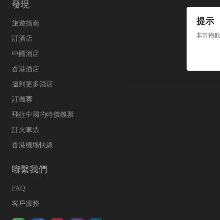
發現
提示
旅遊指南
非常抱歉
訂酒店
中國酒店
香港酒店
搵到更多酒店
訂機票
飛往中國的特價機票
訂火車票
香港機場快線
聯繫我們
FAQ
客戶服務