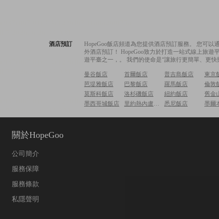
酒店預訂
HopeGoo飯店頻道為您提供酒店預訂服務。 您
外酒店預訂！ HopeGoo致力於打造一站式線上
遊平臺之一，。 我們的使命是“讓旅行更簡單、更快
曼谷飯店
首爾飯店
普吉島飯店
東京
芭堤雅飯店
巴黎飯店
羅馬飯店
倫敦
莫斯科飯店
洛杉磯飯店
紐約飯店
舊金
墨西哥城飯店
里約熱內盧飯店
悉尼飯店
墨爾
關於HopeGoo
公司簡介
服務保障
服務條款
私隱聲明