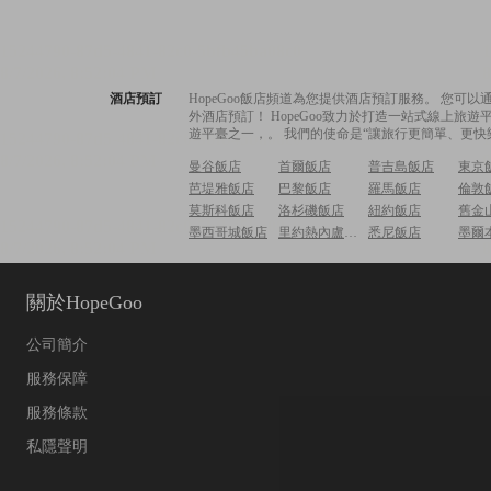
酒店預訂
HopeGoo飯店頻道為您提供酒店預訂服務。 您
外酒店預訂！ HopeGoo致力於打造一站式線上
遊平臺之一，。 我們的使命是“讓旅行更簡單、更快
曼谷飯店
首爾飯店
普吉島飯店
東京
芭堤雅飯店
巴黎飯店
羅馬飯店
倫敦
莫斯科飯店
洛杉磯飯店
紐約飯店
舊金
墨西哥城飯店
里約熱內盧飯店
悉尼飯店
墨爾
關於HopeGoo
公司簡介
服務保障
服務條款
私隱聲明