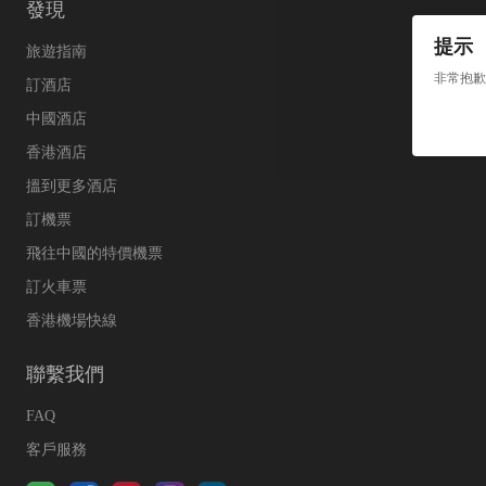
發現
提示
旅遊指南
非常抱歉
訂酒店
中國酒店
香港酒店
搵到更多酒店
訂機票
飛往中國的特價機票
訂火車票
香港機場快線
聯繫我們
FAQ
客戶服務