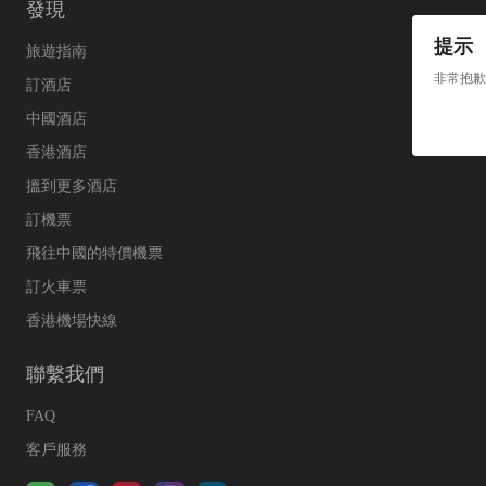
發現
提示
旅遊指南
非常抱歉
訂酒店
中國酒店
香港酒店
搵到更多酒店
訂機票
飛往中國的特價機票
訂火車票
香港機場快線
聯繫我們
FAQ
客戶服務