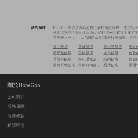
酒店預訂
HopeGoo飯店頻道為您提供酒店預訂服務。 您
外酒店預訂！ HopeGoo致力於打造一站式線上
遊平臺之一，。 我們的使命是“讓旅行更簡單、更快
曼谷飯店
首爾飯店
普吉島飯店
東京
芭堤雅飯店
巴黎飯店
羅馬飯店
倫敦
莫斯科飯店
洛杉磯飯店
紐約飯店
舊金
墨西哥城飯店
里約熱內盧飯店
悉尼飯店
墨爾
關於HopeGoo
公司簡介
服務保障
服務條款
私隱聲明