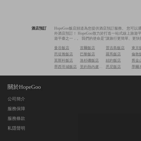
酒店預訂
HopeGoo飯店頻道為您提供酒店預訂服務。 您
外酒店預訂！ HopeGoo致力於打造一站式線上
遊平臺之一，。 我們的使命是“讓旅行更簡單、更快
曼谷飯店
首爾飯店
普吉島飯店
東京
芭堤雅飯店
巴黎飯店
羅馬飯店
倫敦
莫斯科飯店
洛杉磯飯店
紐約飯店
舊金
墨西哥城飯店
里約熱內盧飯店
悉尼飯店
墨爾
關於HopeGoo
公司簡介
服務保障
服務條款
私隱聲明