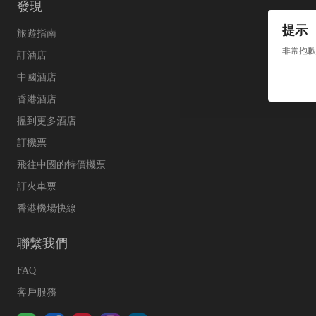
發現
提示
旅遊指南
非常抱歉
訂酒店
中國酒店
香港酒店
搵到更多酒店
訂機票
飛往中國的特價機票
訂火車票
香港機場快線
聯繫我們
FAQ
客戶服務