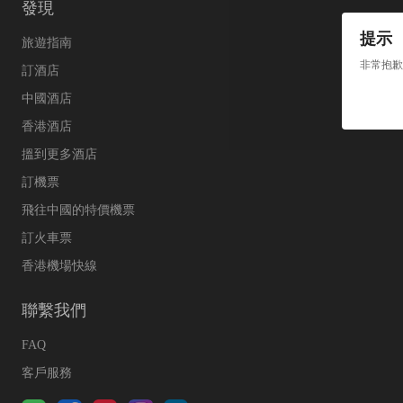
發現
提示
旅遊指南
非常抱歉
訂酒店
中國酒店
香港酒店
搵到更多酒店
訂機票
飛往中國的特價機票
訂火車票
香港機場快線
聯繫我們
FAQ
客戶服務