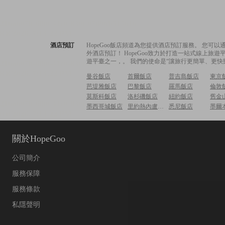
酒店預訂
HopeGoo飯店頻道為您提供酒店預訂服務。 您
外酒店預訂！ HopeGoo致力於打造一站式線上
遊平臺之一，。 我們的使命是“讓旅行更簡單、更快
曼谷飯店
首爾飯店
普吉島飯店
東京
芭堤雅飯店
巴黎飯店
羅馬飯店
倫敦
莫斯科飯店
洛杉磯飯店
紐約飯店
舊金
墨西哥城飯店
里約熱內盧飯店
悉尼飯店
墨爾
關於HopeGoo
公司簡介
服務保障
服務條款
私隱聲明