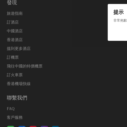
發現
提示
旅遊指南
非常抱歉
訂酒店
中國酒店
香港酒店
搵到更多酒店
訂機票
飛往中國的特價機票
訂火車票
香港機場快線
聯繫我們
FAQ
客戶服務