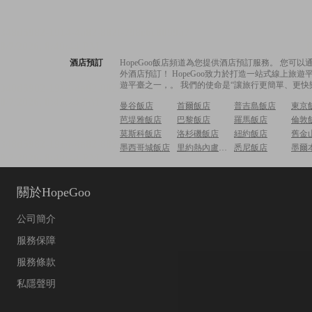
酒店預訂
HopeGoo飯店頻道為您提供酒店預訂服務。 您
外酒店預訂！ HopeGoo致力於打造一站式線上
遊平臺之一，。 我們的使命是“讓旅行更簡單、更快
曼谷飯店
首爾飯店
普吉島飯店
東京
芭堤雅飯店
巴黎飯店
羅馬飯店
倫敦
莫斯科飯店
洛杉磯飯店
紐約飯店
舊金
墨西哥城飯店
里約熱內盧飯店
悉尼飯店
墨爾
關於HopeGoo
公司簡介
服務保障
服務條款
私隱聲明