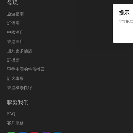
發現
提示
旅遊指南
非常抱歉
訂酒店
中國酒店
香港酒店
搵到更多酒店
訂機票
飛往中國的特價機票
訂火車票
香港機場快線
聯繫我們
FAQ
客戶服務