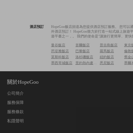
酒店預訂
HopeGoo飯店頻道為您提供酒店預訂服務。 您
外酒店預訂！ HopeGoo致力於打造一站式線上
遊平臺之一，。 我們的使命是“讓旅行更簡單、更快
曼谷飯店
首爾飯店
普吉島飯店
東京
芭堤雅飯店
巴黎飯店
羅馬飯店
倫敦
莫斯科飯店
洛杉磯飯店
紐約飯店
舊金
墨西哥城飯店
里約熱內盧飯店
悉尼飯店
墨爾
關於HopeGoo
公司簡介
服務保障
服務條款
私隱聲明