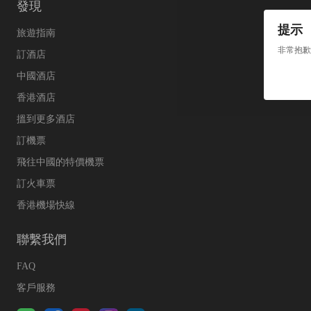
發現
提示
旅遊指南
非常抱歉
訂酒店
中國酒店
香港酒店
搵到更多酒店
訂機票
飛往中國的特價機票
訂火車票
香港機場快線
聯繫我們
FAQ
客戶服務