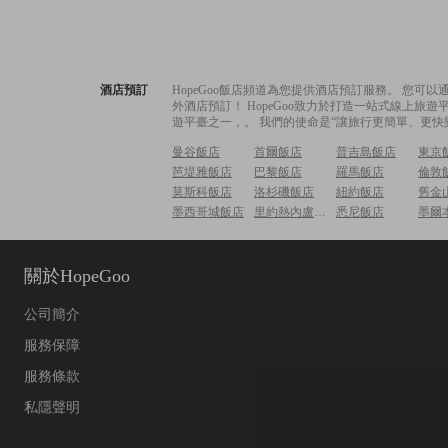
酒店預訂
HopeGoo飯店頻道為您提供酒店預訂服務。 您
外酒店預訂！ HopeGoo致力於打造一站式線上
遊平臺之一，。 我們的使命是“讓旅行更簡單、更快
曼谷飯店
首爾飯店
普吉島飯店
東京
芭堤雅飯店
巴黎飯店
羅馬飯店
倫敦
莫斯科飯店
洛杉磯飯店
紐約飯店
舊金
墨西哥城飯店
里約熱內盧飯店
悉尼飯店
墨爾
關於HopeGoo
公司簡介
服務保障
服務條款
私隱聲明