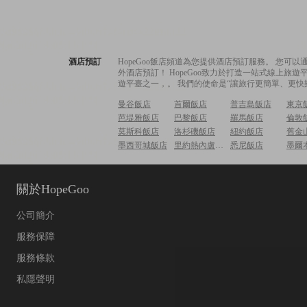
酒店預訂
HopeGoo飯店頻道為您提供酒店預訂服務。 您
外酒店預訂！ HopeGoo致力於打造一站式線上
遊平臺之一，。 我們的使命是“讓旅行更簡單、更快
曼谷飯店
首爾飯店
普吉島飯店
東京
芭堤雅飯店
巴黎飯店
羅馬飯店
倫敦
莫斯科飯店
洛杉磯飯店
紐約飯店
舊金
墨西哥城飯店
里約熱內盧飯店
悉尼飯店
墨爾
關於HopeGoo
公司簡介
服務保障
服務條款
私隱聲明