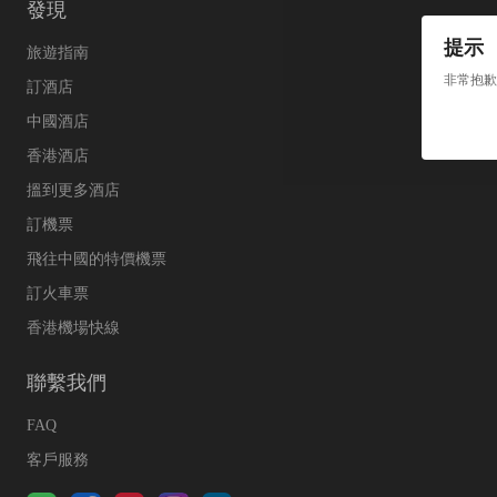
發現
提示
旅遊指南
非常抱歉
訂酒店
中國酒店
香港酒店
搵到更多酒店
訂機票
飛往中國的特價機票
訂火車票
香港機場快線
聯繫我們
FAQ
客戶服務