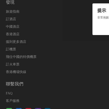
發現
提示
旅遊指南
非常抱歉
訂酒店
中國酒店
香港酒店
搵到更多酒店
訂機票
飛往中國的特價機票
訂火車票
香港機場快線
聯繫我們
FAQ
客戶服務