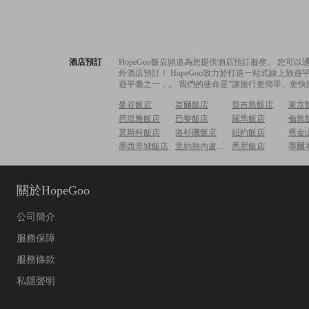
酒店預訂
HopeGoo飯店頻道為您提供酒店預訂服務。 您
外酒店預訂！ HopeGoo致力於打造一站式線上
遊平臺之一，。 我們的使命是“讓旅行更簡單、更快
曼谷飯店
首爾飯店
普吉島飯店
東京
芭堤雅飯店
巴黎飯店
羅馬飯店
倫敦
莫斯科飯店
洛杉磯飯店
紐約飯店
舊金
墨西哥城飯店
里約熱內盧飯店
悉尼飯店
墨爾
關於HopeGoo
公司簡介
服務保障
服務條款
私隱聲明