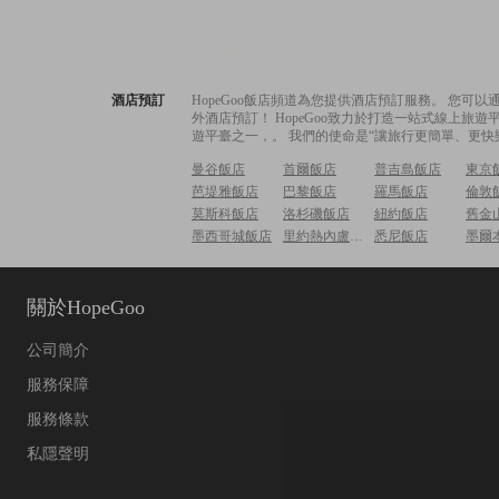
酒店預訂
HopeGoo飯店頻道為您提供酒店預訂服務。 您
外酒店預訂！ HopeGoo致力於打造一站式線上
遊平臺之一，。 我們的使命是“讓旅行更簡單、更快
曼谷飯店
首爾飯店
普吉島飯店
東京
芭堤雅飯店
巴黎飯店
羅馬飯店
倫敦
莫斯科飯店
洛杉磯飯店
紐約飯店
舊金
墨西哥城飯店
里約熱內盧飯店
悉尼飯店
墨爾
關於HopeGoo
公司簡介
服務保障
服務條款
私隱聲明