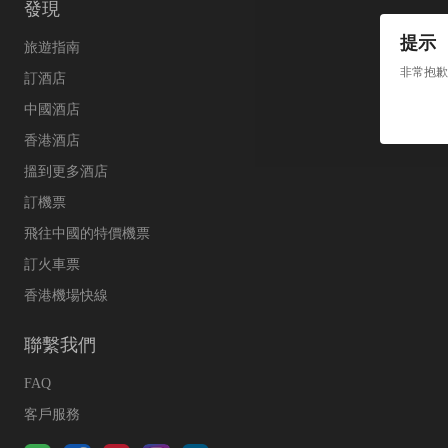
發現
提示
旅遊指南
非常抱歉
訂酒店
中國酒店
香港酒店
搵到更多酒店
訂機票
飛往中國的特價機票
訂火車票
香港機場快線
聯繫我們
FAQ
客戶服務