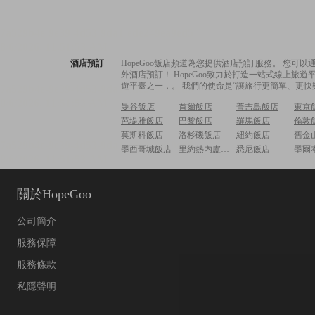
酒店預訂
HopeGoo飯店頻道為您提供酒店預訂服務。 您
外酒店預訂！ HopeGoo致力於打造一站式線上
遊平臺之一，。 我們的使命是“讓旅行更簡單、更快
曼谷飯店
首爾飯店
普吉島飯店
東京
芭堤雅飯店
巴黎飯店
羅馬飯店
倫敦
莫斯科飯店
洛杉磯飯店
紐約飯店
舊金
墨西哥城飯店
里約熱內盧飯店
悉尼飯店
墨爾
關於HopeGoo
公司簡介
服務保障
服務條款
私隱聲明