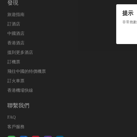
發現
提示
旅遊指南
非常抱歉
訂酒店
中國酒店
香港酒店
搵到更多酒店
訂機票
飛往中國的特價機票
訂火車票
香港機場快線
聯繫我們
FAQ
客戶服務