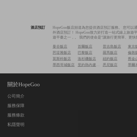
酒店預訂
HopeGoo飯店頻道為您提供酒店預訂服務。 您
外酒店預訂！ HopeGoo致力於打造一站式線上
遊平臺之一，。 我們的使命是“讓旅行更簡單、更快
曼谷飯店
首爾飯店
普吉島飯店
東京
芭堤雅飯店
巴黎飯店
羅馬飯店
倫敦
莫斯科飯店
洛杉磯飯店
紐約飯店
舊金
墨西哥城飯店
里約熱內盧飯店
悉尼飯店
墨爾
關於HopeGoo
公司簡介
服務保障
服務條款
私隱聲明