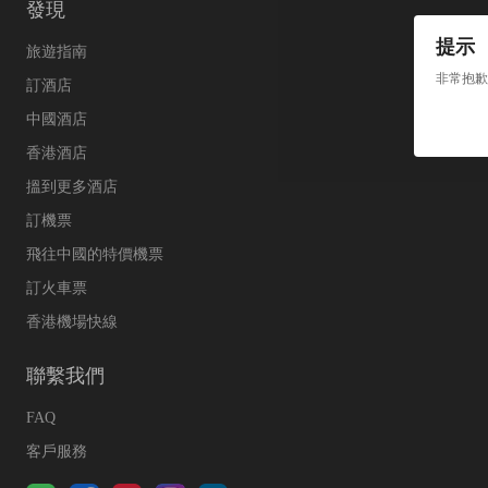
發現
提示
旅遊指南
非常抱歉
訂酒店
中國酒店
香港酒店
搵到更多酒店
訂機票
飛往中國的特價機票
訂火車票
香港機場快線
聯繫我們
FAQ
客戶服務