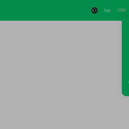
App
USD