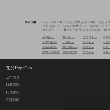
酒店預訂
HopeGoo飯店頻道為您提供酒店預訂服務。 您
外酒店預訂！ HopeGoo致力於打造一站式線上
遊平臺之一，。 我們的使命是“讓旅行更簡單、更快
曼谷飯店
首爾飯店
普吉島飯店
東京
芭堤雅飯店
巴黎飯店
羅馬飯店
倫敦
莫斯科飯店
洛杉磯飯店
紐約飯店
舊金
墨西哥城飯店
里約熱內盧飯店
悉尼飯店
墨爾
關於HopeGoo
公司簡介
服務保障
服務條款
私隱聲明