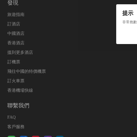
發現
提示
旅遊指南
非常抱歉
訂酒店
中國酒店
香港酒店
搵到更多酒店
訂機票
飛往中國的特價機票
訂火車票
香港機場快線
聯繫我們
FAQ
客戶服務