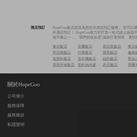
酒店預訂
HopeGoo飯店頻道為您提供酒店預訂服務。 您
外酒店預訂！ HopeGoo致力於打造一站式線上
遊平臺之一，。 我們的使命是“讓旅行更簡單、更快
曼谷飯店
首爾飯店
普吉島飯店
東京
芭堤雅飯店
巴黎飯店
羅馬飯店
倫敦
莫斯科飯店
洛杉磯飯店
紐約飯店
舊金
墨西哥城飯店
里約熱內盧飯店
悉尼飯店
墨爾
關於HopeGoo
公司簡介
服務保障
服務條款
私隱聲明