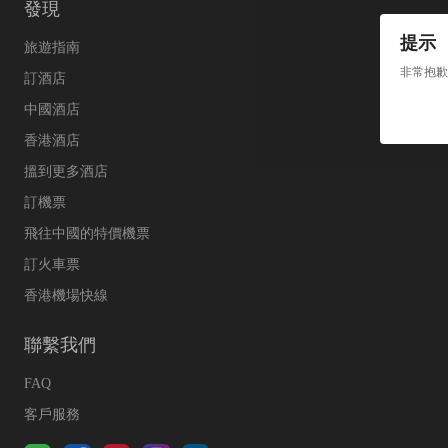
發現
提示
旅遊指南
非常抱歉
訂酒店
中國酒店
香港酒店
搵到更多酒店
訂機票
飛往中國的特價機票
訂火車票
香港機場快線
聯繫我們
FAQ
客戶服務