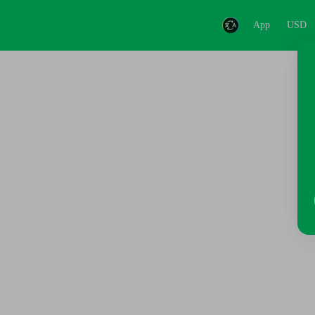
App
USD