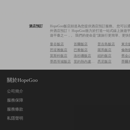
酒店預訂
HopeGoo飯店頻道為您提供酒店預訂服務。 您
外酒店預訂！ HopeGoo致力於打造一站式線上
遊平臺之一，。 我們的使命是“讓旅行更簡單、更快
曼谷飯店
首爾飯店
普吉島飯店
東京
芭堤雅飯店
巴黎飯店
羅馬飯店
倫敦
莫斯科飯店
洛杉磯飯店
紐約飯店
舊金
墨西哥城飯店
里約熱內盧飯店
悉尼飯店
墨爾
關於HopeGoo
公司簡介
服務保障
服務條款
私隱聲明