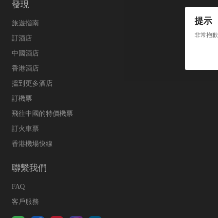
發現
提示
旅遊指南
非常抱歉
訂酒店
中國酒店
香港酒店
搵到更多酒店
訂機票
飛往中國的特價機票
訂火車票
香港機場快線
聯繫我們
FAQ
客戶服務