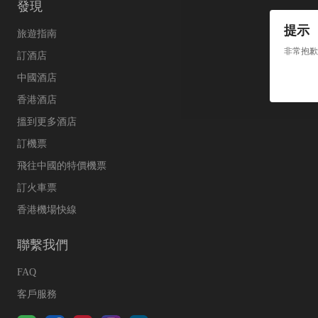
發現
提示
旅遊指南
非常抱歉
訂酒店
中國酒店
香港酒店
搵到更多酒店
訂機票
飛往中國的特價機票
訂火車票
香港機場快線
聯繫我們
FAQ
客戶服務