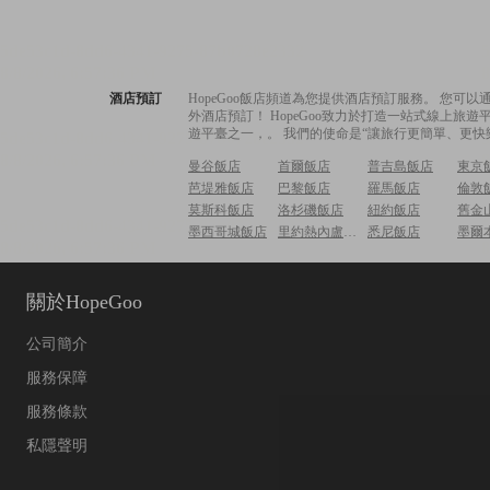
酒店預訂
HopeGoo飯店頻道為您提供酒店預訂服務。 您
外酒店預訂！ HopeGoo致力於打造一站式線上
遊平臺之一，。 我們的使命是“讓旅行更簡單、更快
曼谷飯店
首爾飯店
普吉島飯店
東京
芭堤雅飯店
巴黎飯店
羅馬飯店
倫敦
莫斯科飯店
洛杉磯飯店
紐約飯店
舊金
墨西哥城飯店
里約熱內盧飯店
悉尼飯店
墨爾
關於HopeGoo
公司簡介
服務保障
服務條款
私隱聲明