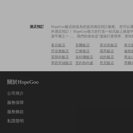
酒店預訂
HopeGoo飯店頻道為您提供酒店預訂服務。 您
外酒店預訂！ HopeGoo致力於打造一站式線上
遊平臺之一，。 我們的使命是“讓旅行更簡單、更快
曼谷飯店
首爾飯店
普吉島飯店
東京
芭堤雅飯店
巴黎飯店
羅馬飯店
倫敦
莫斯科飯店
洛杉磯飯店
紐約飯店
舊金
墨西哥城飯店
里約熱內盧飯店
悉尼飯店
墨爾
關於HopeGoo
公司簡介
服務保障
服務條款
私隱聲明