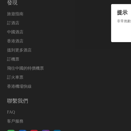
發現
提示
旅遊指南
非常抱歉
訂酒店
中國酒店
香港酒店
搵到更多酒店
訂機票
飛往中國的特價機票
訂火車票
香港機場快線
聯繫我們
FAQ
客戶服務