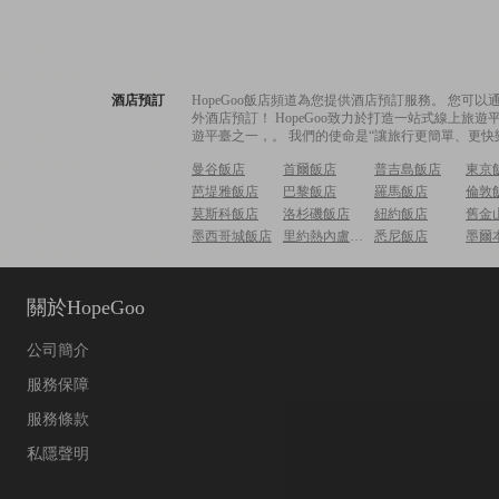
酒店預訂
HopeGoo飯店頻道為您提供酒店預訂服務。 您
外酒店預訂！ HopeGoo致力於打造一站式線上
遊平臺之一，。 我們的使命是“讓旅行更簡單、更快
曼谷飯店
首爾飯店
普吉島飯店
東京
芭堤雅飯店
巴黎飯店
羅馬飯店
倫敦
莫斯科飯店
洛杉磯飯店
紐約飯店
舊金
墨西哥城飯店
里約熱內盧飯店
悉尼飯店
墨爾
關於HopeGoo
公司簡介
服務保障
服務條款
私隱聲明