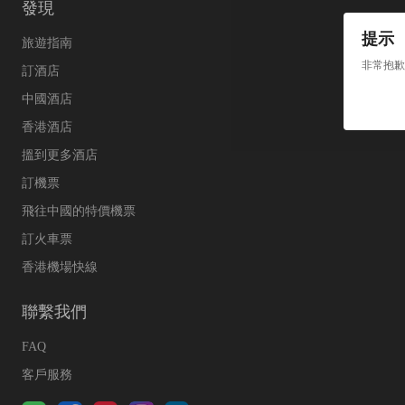
發現
提示
旅遊指南
非常抱歉
訂酒店
中國酒店
香港酒店
搵到更多酒店
訂機票
飛往中國的特價機票
訂火車票
香港機場快線
聯繫我們
FAQ
客戶服務