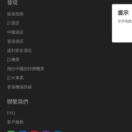
發現
提示
旅遊指南
非常抱歉
訂酒店
中國酒店
香港酒店
搵到更多酒店
訂機票
飛往中國的特價機票
訂火車票
香港機場快線
聯繫我們
FAQ
客戶服務