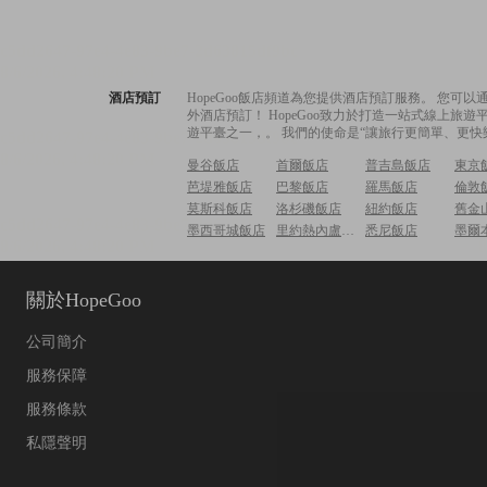
酒店預訂
HopeGoo飯店頻道為您提供酒店預訂服務。 您
外酒店預訂！ HopeGoo致力於打造一站式線上
遊平臺之一，。 我們的使命是“讓旅行更簡單、更快
曼谷飯店
首爾飯店
普吉島飯店
東京
芭堤雅飯店
巴黎飯店
羅馬飯店
倫敦
莫斯科飯店
洛杉磯飯店
紐約飯店
舊金
墨西哥城飯店
里約熱內盧飯店
悉尼飯店
墨爾
關於HopeGoo
公司簡介
服務保障
服務條款
私隱聲明