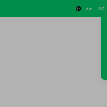
App
USD