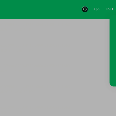
App
USD