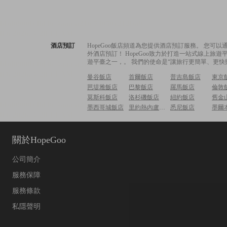
酒店預訂
HopeGoo飯店頻道為您提供酒店預訂服務。 您
外酒店預訂！ HopeGoo致力於打造一站式線上
遊平臺之一，。 我們的使命是“讓旅行更簡單、更快
曼谷飯店
首爾飯店
普吉島飯店
東京
芭堤雅飯店
巴黎飯店
羅馬飯店
倫敦
莫斯科飯店
洛杉磯飯店
紐約飯店
舊金
墨西哥城飯店
里約熱內盧飯店
悉尼飯店
墨爾
關於HopeGoo
公司簡介
服務保障
服務條款
私隱聲明