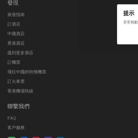
發現
提示
旅遊指南
非常抱歉
訂酒店
中國酒店
香港酒店
搵到更多酒店
訂機票
飛往中國的特價機票
訂火車票
香港機場快線
聯繫我們
FAQ
客戶服務