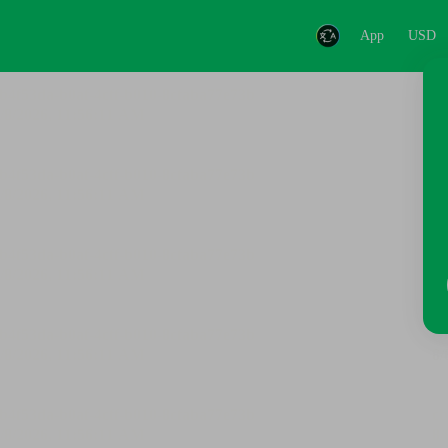
App
USD