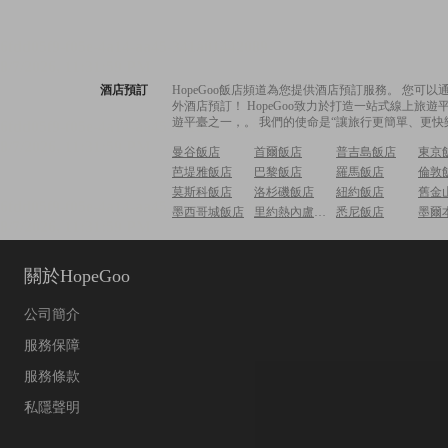
酒店預訂
HopeGoo飯店頻道為您提供酒店預訂服務。 您
外酒店預訂！ HopeGoo致力於打造一站式線上
遊平臺之一，。 我們的使命是“讓旅行更簡單、更快
曼谷飯店
首爾飯店
普吉島飯店
東京
芭堤雅飯店
巴黎飯店
羅馬飯店
倫敦
莫斯科飯店
洛杉磯飯店
紐約飯店
舊金
墨西哥城飯店
里約熱內盧飯店
悉尼飯店
墨爾
關於HopeGoo
公司簡介
服務保障
服務條款
私隱聲明