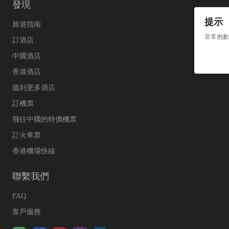
發現
提示
旅遊指南
非常抱歉
訂酒店
中國酒店
香港酒店
搵到更多酒店
訂機票
飛往中國的特價機票
訂火車票
香港機場快線
聯繫我們
FAQ
客戶服務