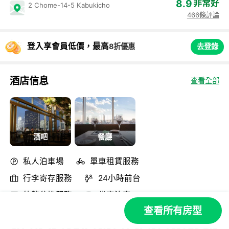
8.9
非常好
2 Chome-14-5 Kabukicho
466條評論
登入享會員低價，最高
8折優惠
去登錄
酒店信息
查看全部
酒吧
餐廳
私人泊車場
單車租賃服務
行李寄存服務
24小時前台
外幣兌換服務
代客泊車
查看所有房型
GRANBELLHOTEL創立於2006年，其基本理念是"一傢俱
有城市風格的酒店，讓聚集在這座城市的每個人都感到滿