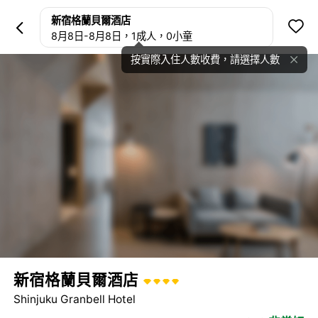
新宿格蘭貝爾酒店
新宿格蘭貝爾酒店


8月8日
-
8月8日
，1成人
，0小童
設施
評價
政策
按實際入住人數收費，請選擇人數

新宿格蘭貝爾酒店
Shinjuku Granbell Hotel