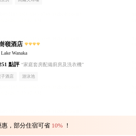
樹嶺酒店
t Lake Wanaka
251 點評
“家庭套房配備廚房及洗衣機”
親子酒店
游泳池
優惠，部分住宿可省
10%
！