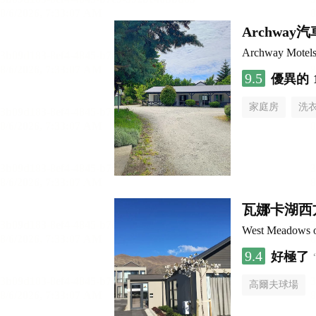
Archwa
Archway Motels
9.5
優異的
家庭房
洗
瓦娜卡湖西
West Meadows 
9.4
好極了
高爾夫球場