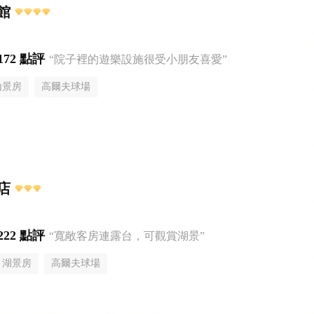
館
172 點評
“院子裡的遊樂設施很受小朋友喜愛”
山景房
高爾夫球場
店
222 點評
“寬敞客房連露台，可觀賞湖景”
湖景房
高爾夫球場