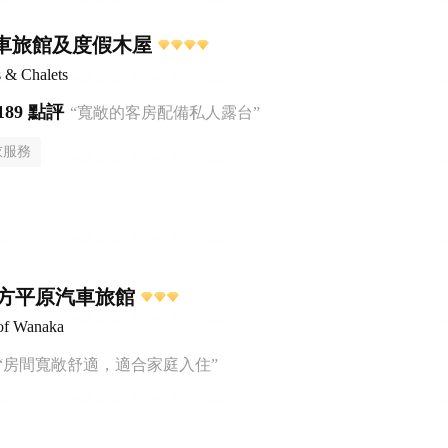
y汽車旅館及度假木屋
 & Chalets
189 點評
“寬敞的客房配備私人露台”
衣服務
方平原汽車旅館
of Wanaka
“房間寬敞舒適，適合家庭入住”