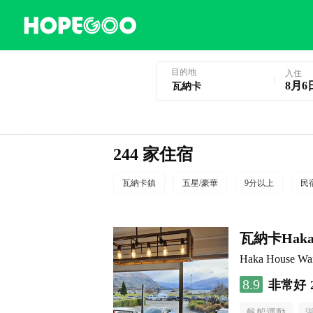
瓦納卡酒店預訂
目的地
入住
8月6
244 家住宿
瓦納卡鎮
五星/豪華
9分以上
民
瓦納卡Haka
Haka House Wa
8.9
非常好
帆船運動