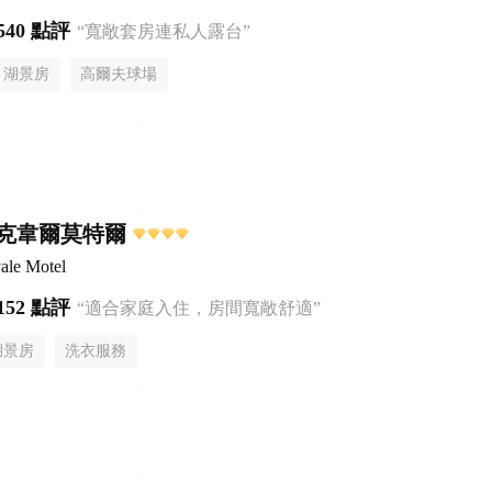
540 點評
“寬敞套房連私人露台”
湖景房
高爾夫球場
克韋爾莫特爾
le Motel
152 點評
“適合家庭入住，房間寬敞舒適”
湖景房
洗衣服務