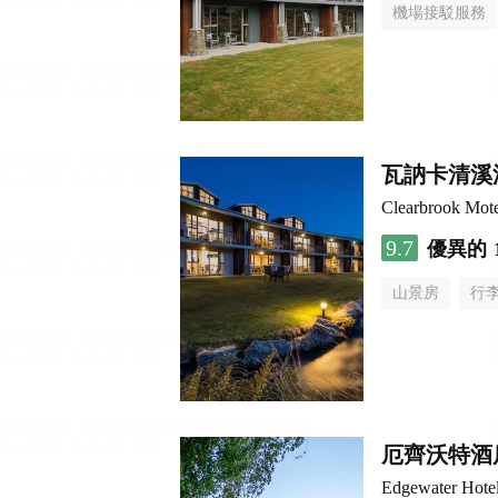
機場接駁服務
瓦訥卡清溪
Clearbrook Mot
9.7
優異的
山景房
行
厄齊沃特酒
Edgewater Hote