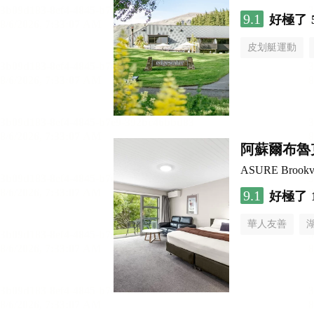
9.1
好極了
皮划艇運動
阿蘇爾布魯
ASURE Brookva
9.1
好極了
華人友善