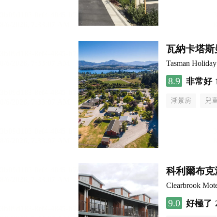
瓦納卡塔斯
Tasman Holiday
8.9
非常好
湖景房
兒
科利爾布克
Clearbrook Mote
9.0
好極了