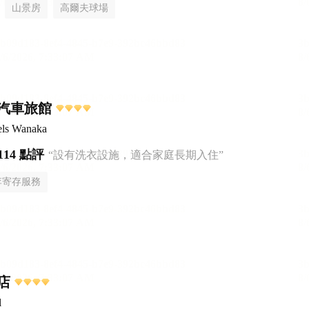
山景房
高爾夫球場
汽車旅館
els Wanaka
114 點評
“設有洗衣設施，適合家庭長期入住”
李寄存服務
店
l