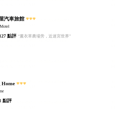
屋汽車旅館
 Motel
127 點評
“薰衣草農場旁，近迷宮世界”
g Home
me
1 點評