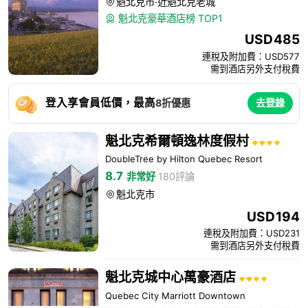
魁北克市·近魁北克老城

魁北克豪華酒店榜 TOP1

USD
485
連稅及附加費：USD577
需到酒店另外支付稅費
登入享會員低價，最高
8折優惠
去登錄
魁北克希爾頓逸林度假村
DoubleTree by Hilton Quebec Resort
8.7
非常好
180評論
魁北克市

USD
194
連稅及附加費：USD231
需到酒店另外支付稅費
魁北克城中心萬豪酒店
Quebec City Marriott Downtown