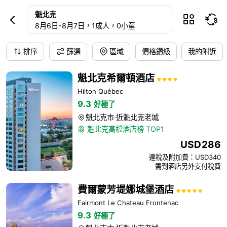
魁北克酒店預訂
魁北克



8月6日
-
8月7日
，1成人
，0小童
排序
篩選
區域
價格鑽級
我的附近
魁北克希爾頓酒店
Hilton Québec
9.3
好極了
魁北克市·近魁北克老城

魁北克高檔酒店榜 TOP1

USD
286
連稅及附加費：USD340
需到酒店另外支付稅費
費爾蒙芳堤娜城堡酒店
Fairmont Le Chateau Frontenac
9.3
好極了