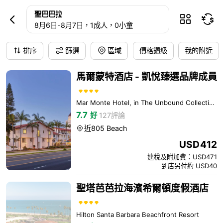
聖巴巴拉酒店預訂
聖巴巴拉



8月6日
-
8月7日
，1成人
，0小童
排序
篩選
區域
價格鑽級
我的附近
馬爾蒙特酒店 - 凱悅臻選品牌成員
Mar Monte Hotel, in The Unbound Collection by Hyatt
7.7
好
127評論
近805 Beach

USD
412
連稅及附加費：USD471
到店另付約 USD40
聖塔芭芭拉海濱希爾頓度假酒店
Hilton Santa Barbara Beachfront Resort