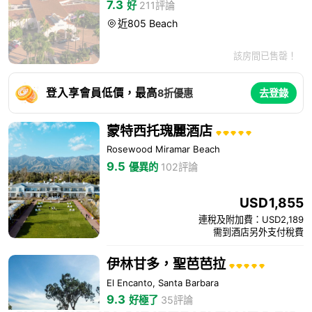
7.3
好
211評論
近805 Beach

該房間已售罄！
登入享會員低價，最高
8折優惠
去登錄
蒙特西托瑰麗酒店
Rosewood Miramar Beach
9.5
優異的
102評論
USD
1,855
連稅及附加費：USD2,189
需到酒店另外支付稅費
伊林甘多，聖芭芭拉
El Encanto, Santa Barbara
9.3
好極了
35評論