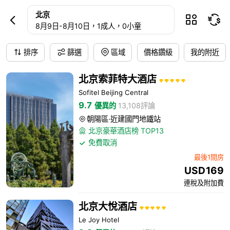
北京酒店預訂
北京



8月9日
-
8月10日
，1成人
，0小童
排序
篩選
區域
價格鑽級
我的附近
北京索菲特大酒店
Sofitel Beijing Central
9.7
優異的
13,108評論
朝陽區·近建國門地鐵站

北京豪華酒店榜 TOP13

免費取消

最後1間房
USD
169
連稅及附加費
北京大悅酒店
Le Joy Hotel