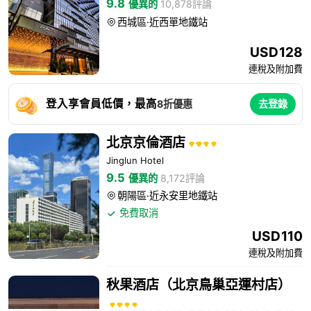
9.8
優異的
10,878評論
西城區·近西單地鐵站

USD
128
連稅及附加費
登入享會員低價，最高
8折優惠
去登錄
北京京倫酒店
Jinglun Hotel
9.5
優異的
8,172評論
朝陽區·近永安里地鐵站

免費取消

USD
110
連稅及附加費
秋果酒店（北京鳥巢亞運村店）