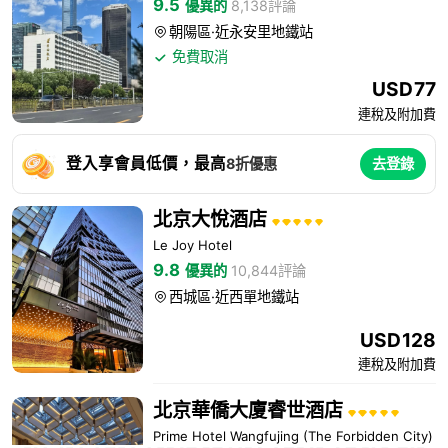
9.5
優異的
8,138評論
朝陽區·近永安里地鐵站

免費取消

USD
77
連稅及附加費
登入享會員低價，最高
8折優惠
去登錄
北京大悅酒店
Le Joy Hotel
9.8
優異的
10,844評論
西城區·近西單地鐵站

USD
128
連稅及附加費
北京華僑大廈睿世酒店
Prime Hotel Wangfujing (The Forbidden City)