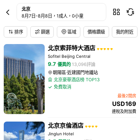
北京酒店預訂
北京



8月7日
-
8月8日
，1成人
，0小童
排序
篩選
區域
價格鑽級
我的附近
北京索菲特大酒店
Sofitel Beijing Central
9.7
優異的
13,096評論
朝陽區·近建國門地鐵站

北京豪華酒店榜 TOP13

免費取消

最後2間房
USD
169
連稅及附加費
北京京倫酒店
Jinglun Hotel