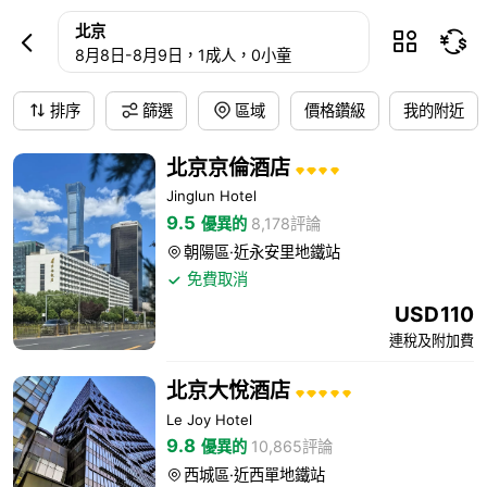
北京酒店預訂
北京



8月8日
-
8月9日
，1成人
，0小童
排序
篩選
區域
價格鑽級
我的附近
北京京倫酒店
Jinglun Hotel
9.5
優異的
8,178評論
朝陽區·近永安里地鐵站

免費取消

USD
110
連稅及附加費
北京大悅酒店
Le Joy Hotel
9.8
優異的
10,865評論
西城區·近西單地鐵站
