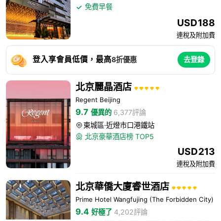
免費早餐

USD
188
連稅及附加費
登入享會員低價，最高
8折優惠
去登錄
北京麗晶酒店
Regent Beijing
9.7
優異的
6,377評論
東城區·近燈市口港鐵站

北京豪華酒店榜 TOP5

USD
213
連稅及附加費
北京華僑大廈睿世酒店
Prime Hotel Wangfujing (The Forbidden City)
9.4
好極了
4,202評論