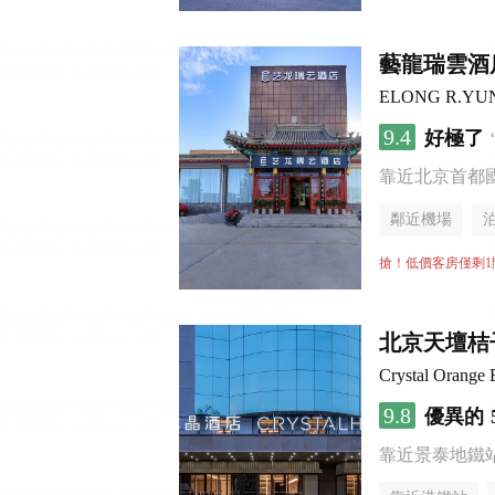
藝龍瑞雲酒
ELONG R.YUN (B
9.4
好極了
靠近北京首都國
鄰近機場
搶！低價客房僅剩1
北京天壇桔
Crystal Orange 
9.8
優異的
靠近景泰地鐵