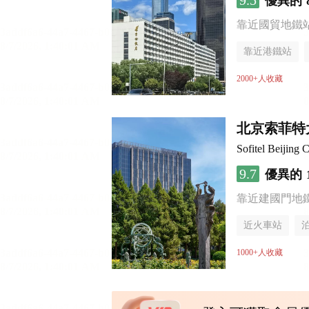
9.5
優異的
靠近國貿地鐵站 
靠近港鐵站
無煙樓層
2000+人收藏
北京索菲特
Sofitel Beijing C
9.7
優異的
靠近建國門地
近火車站
無煙樓層
1000+人收藏