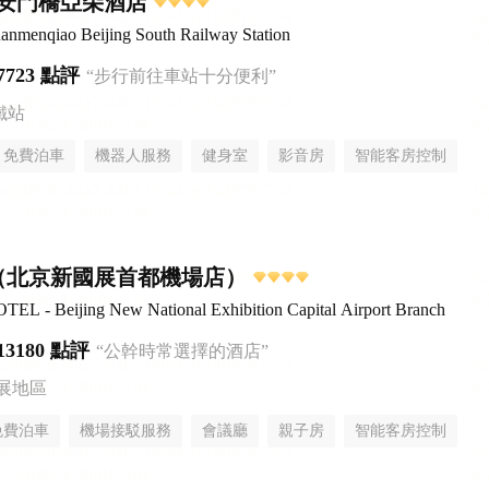
安門橋亞朵酒店
anmenqiao Beijing South Railway Station
7723 點評
“步行前往車站十分便利”
鐵站
免費泊車
機器人服務
健身室
影音房
智能客房控制
無煙樓層
（北京新國展首都機場店）
L - Beijing New National Exhibition Capital Airport Branch
13180 點評
“公幹時常選擇的酒店”
展地區
免費泊車
機場接駁服務
會議廳
親子房
智能客房控制
無煙樓層