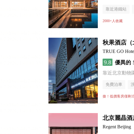
靠近港鐵站
無煙樓層
2000+人收藏
秋果酒店（
TRUE GO Hotel (
9.8
優異的
靠近北京動物園 
免費泊車
搶！低價客房僅剩1
北京麗晶酒
Regent Beijing