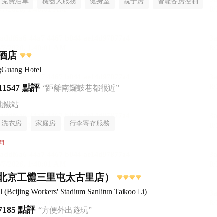
免費泊車
機器人服務
健身室
親子房
智能客房控制
無煙樓層
酒店
gGuang Hotel
11547 點評
“距離南鑼鼓巷都很近”
地鐵站
洗衣房
家庭房
行李寄存服務
間
北京工體三里屯太古里店）
Beijing Workers' Stadium Sanlitun Taikoo Li)
7185 點評
“方便外出遊玩”