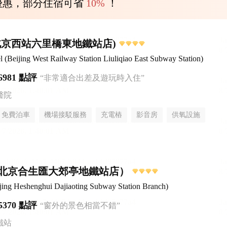
優惠，部分住宿可省
10%
！
北京西站六里橋東地鐵站店)
Beijing West Railway Station Liuliqiao East Subway Station)
6981 點評
“非常適合出差及遊玩時入住”
醫院
免費泊車
機場接駁服務
充電樁
影音房
供氧設施
無煙樓層
北京合生匯大郊亭地鐵站店）
eijing Heshenghui Dajiaoting Subway Station Branch)
5370 點評
“窗外的景色相當不錯”
鐵站