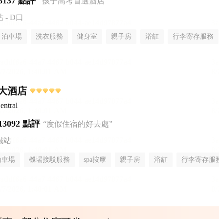
8137 點評
“孩子高考首選酒店”
- D口
泊車場
洗衣服務
健身室
親子房
浴缸
行李寄存服務
大酒店
entral
13092 點評
“度假住宿的好去處”
鐵站
泊車場
機場接駁服務
spa按摩
親子房
浴缸
行李寄存服