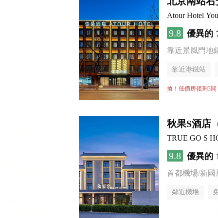
北京南站右
Atour Hotel You
9.8
優異的
靠近景風門地
靠近港鐵站
行李寄存服務
搶！低價房僅剩3間
秋果S酒店
TRUE GO S HOTE
9.8
優異的
首都機場/新國
鄰近機場
行李寄存服務