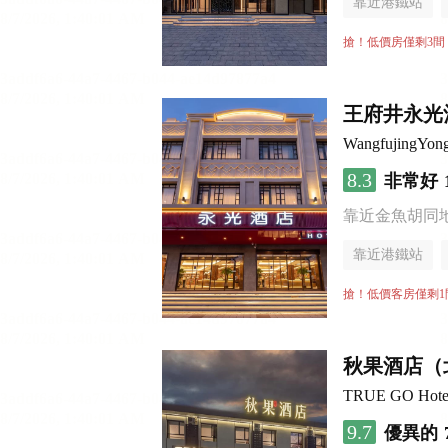
靠近港鐵站
行李寄存服務
搶！低價房僅剩3間
王府井永光
WangfujingYon
8.3
非常好
靠近金魚胡同
靠近港鐵站
搶！低價客房僅剩1
秋果酒店（
TRUE GO Hotel (
9.7
優異的