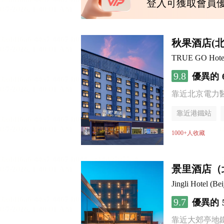
登入可獲取會員
秋果酒店(
TRUE GO Hotel (
9.8
優異的
靠近北京電力
靠近港鐵站
行李寄存服務
1000+人收藏
景里酒店（
Jingli Hotel (B
9.7
優異的
靠近大郊亭地