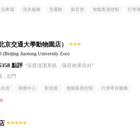
泊車場
洗衣服務
充電樁
影音房
智能客房控制
行李
北京交通大學動物園店）
Beijing Jiaotong University Zoo)
5358 點評
“深度清潔系統，隔音效果良好”
- 北門
洗衣房
商務中心
影音房
智能客房控制
行李寄存服務
間
店