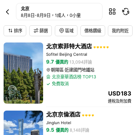
北京酒店預訂
北京



8月8日
-
8月9日
，1成人
，0小童
排序
篩選
區域
價格鑽級
我的附近
北京索菲特大酒店
Sofitel Beijing Central
9.7
優異的
13,094評論
朝陽區·近建國門地鐵站

北京豪華酒店榜 TOP13

免費取消

USD
183
連稅及附加費
北京京倫酒店
Jinglun Hotel
9.5
優異的
8,148評論