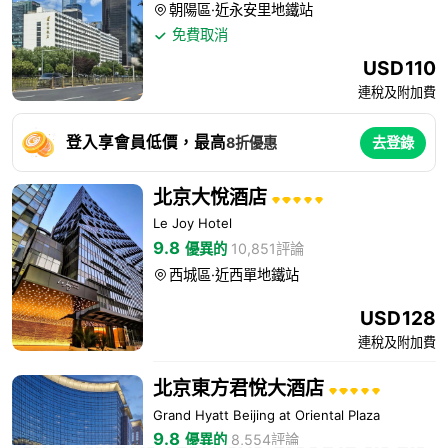
朝陽區·近永安里地鐵站

免費取消

USD
110
連稅及附加費
登入享會員低價，最高
8折優惠
去登錄
北京大悅酒店
Le Joy Hotel
9.8
優異的
10,851評論
西城區·近西單地鐵站

USD
128
連稅及附加費
北京東方君悅大酒店
Grand Hyatt Beijing at Oriental Plaza
9.8
優異的
8,554評論