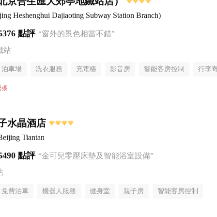
北京合生匯大郊亭地鐵站店）
eijing Heshenghui Dajiaoting Subway Station Branch)
5376 點評
“窗外的景色相當不錯”
鐵站
泊車場
洗衣服務
充電樁
影音房
智能客房控制
行李
緊張
子水晶酒店
Beijing Tiantan
5490 點評
“金可兒零壓床墊及智能浴室設備”
站
免費泊車
機器人服務
健身室
親子房
智能客房控制
無煙樓層