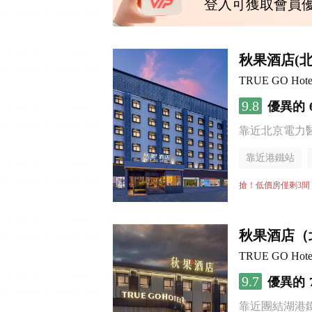
登入可獲取會員
秋果酒店(
TRUE GO Hotel (
9.8
優異的
靠近北京電力
靠近港鐵站
行李寄存服務
搶！低價房僅剩3間
秋果酒店（
TRUE GO Hotel (
9.7
優異的
靠近團結湖港