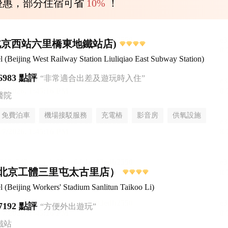
優惠，部分住宿可省
10%
！
北京西站六里橋東地鐵站店)
Beijing West Railway Station Liuliqiao East Subway Station)
6983 點評
“非常適合出差及遊玩時入住”
醫院
免費泊車
機場接駁服務
充電樁
影音房
供氧設施
無煙樓層
北京工體三里屯太古里店）
Beijing Workers' Stadium Sanlitun Taikoo Li)
7192 點評
“方便外出遊玩”
鐵站