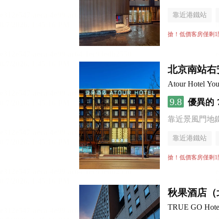
靠近港鐵站
無煙樓層
搶！低價客房僅剩1
北京南站右
Atour Hotel You
9.8
優異的
靠近景風門地
靠近港鐵站
行李寄存服務
搶！低價客房僅剩1
秋果酒店（
TRUE GO Hotel (