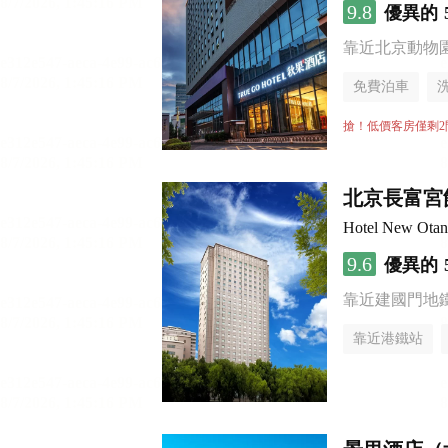
9.8
優異的
靠近北京動物園 
免費泊車
搶！低價客房僅剩2
北京長富宮
Hotel New Otan
9.6
優異的
靠近建國門地
靠近港鐵站
無煙樓層