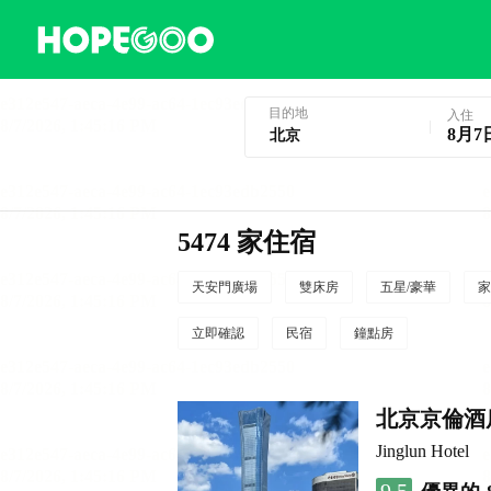
北京酒店預訂
目的地
入住
8月7
5474 家住宿
天安門廣場
雙床房
五星/豪華
家
立即確認
民宿
鐘點房
北京京倫酒
Jinglun Hotel