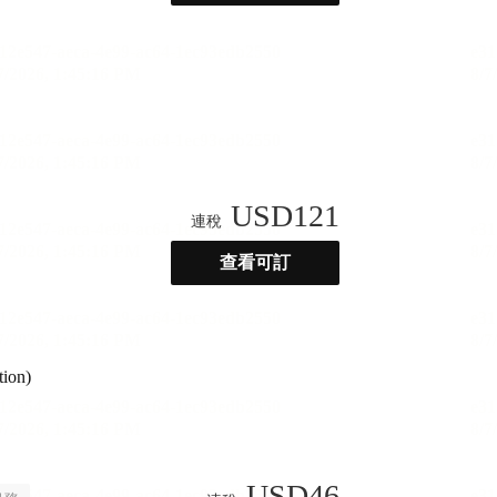
USD
121
連稅
查看可訂
tion)
USD
46