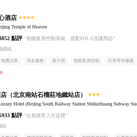
心酒店
ijing Temple of Heaven
3852 點評
“智能客房控制系統，搭配POLA洗護用品”
地鐵站
免費泊車
洗衣服務
親子房
智能客房控制
行李寄存服務
間
酒店（北京南站石榴莊地鐵站店）
uxury Hotel (Beijing South Railway Station Shiliuzhuang Subway Sta
5933 點評
“出差經常入住這裡”
鐵站