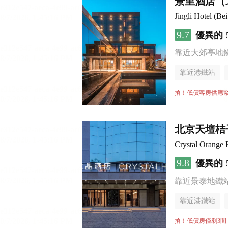
景里酒店（
Jingli Hotel (B
9.7
優異的
靠近大郊亭地
靠近港鐵站
無煙樓層
搶！低價客房供應
北京天壇桔
Crystal Orange 
9.8
優異的
靠近景泰地鐵
靠近港鐵站
行李寄存服務
搶！低價房僅剩3間