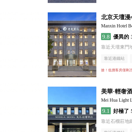
北京天壇漫
Manxin Hotel Be
9.8
優異的
靠近天壇東門
靠近港鐵站
無煙樓層
搶！低價客房僅剩2
美華·輕奢
Mei Hua Light L
9.1
好極了
靠近石榴莊地