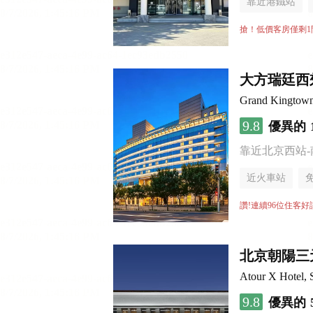
靠近港鐵站
無煙樓層
搶！低價客房僅剩1
大方瑞廷西
Grand Kingtown 
9.8
優異的
靠近北京西站
近火車站
讚!連續96位住客好
北京朝陽三
Atour X Hotel, 
9.8
優異的