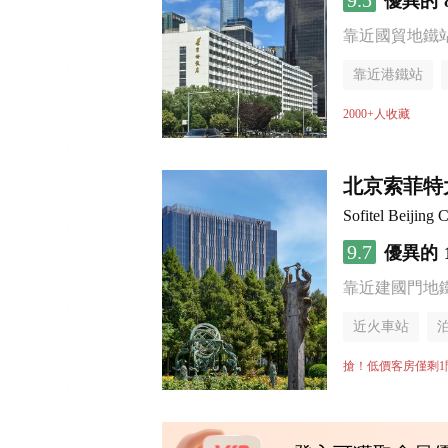
9.5
優異的
靠近國貿地鐵站 
靠近港鐵站
無煙樓層
2000+人收藏
北京索菲特
Sofitel Beijing C
9.7
優異的
靠近建國門地
近火車站
無煙樓層
搶！低價客房僅剩1