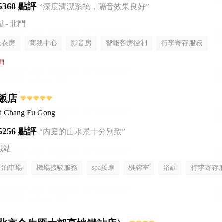
5368 點評
“深度清潔系統，隔音效果良好”
- 北門
洗衣房
商務中心
影音房
智能客房控制
行李寄存服務
間
飯店
i Chang Fu Gong
5256 點評
“內庭的山水景十分別致”
鐵站
泊車場
機場接駁服務
spa按摩
棋牌室
浴缸
行李寄存