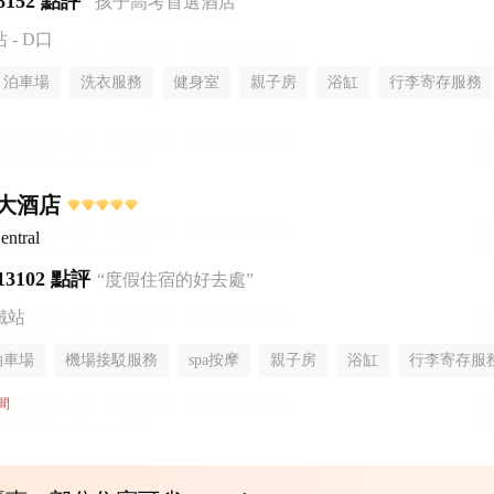
8152 點評
“孩子高考首選酒店”
- D口
泊車場
洗衣服務
健身室
親子房
浴缸
行李寄存服務
大酒店
entral
13102 點評
“度假住宿的好去處”
鐵站
泊車場
機場接駁服務
spa按摩
親子房
浴缸
行李寄存服
間