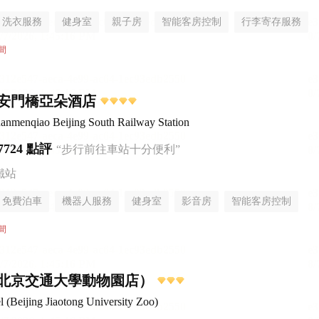
洗衣服務
健身室
親子房
智能客房控制
行李寄存服務
間
安門橋亞朵酒店
anmenqiao Beijing South Railway Station
7724 點評
“步行前往車站十分便利”
鐵站
免費泊車
機器人服務
健身室
影音房
智能客房控制
無煙樓層
間
北京交通大學動物園店）
Beijing Jiaotong University Zoo)