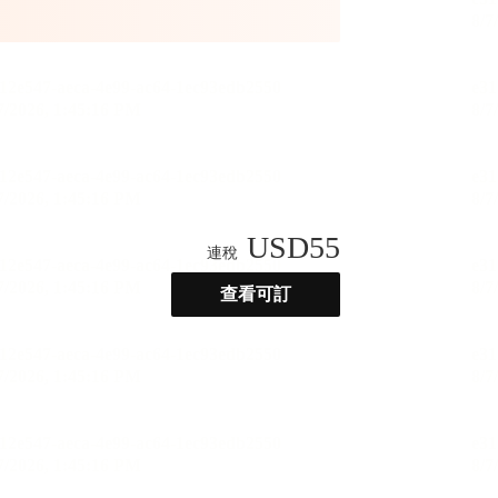
USD
55
連稅
查看可訂