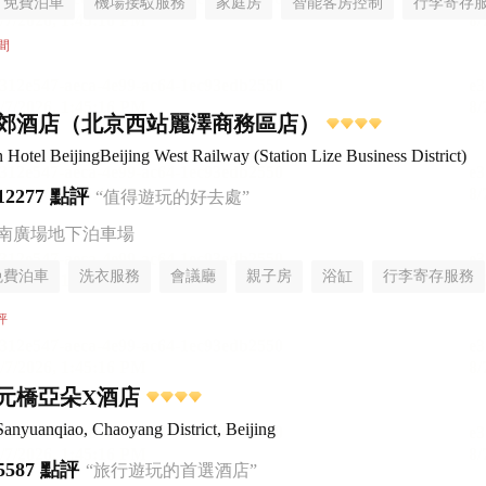
免費泊車
機場接駁服務
家庭房
智能客房控制
行李寄存
間
郊酒店（北京西站麗澤商務區店）
Hotel BeijingBeijing West Railway (Station Lize Business District)
12277 點評
“值得遊玩的好去處”
-南廣場地下泊車場
免費泊車
洗衣服務
會議廳
親子房
浴缸
行李寄存服務
評
元橋亞朵X酒店
Sanyuanqiao, Chaoyang District, Beijing
5587 點評
“旅行遊玩的首選酒店”