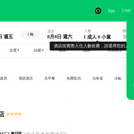
App
USD
人數
關鍵字
退房
1 晚
日 週五
8月8日 週六
1 成人 0 小童
酒店按實際入住人數收費，請選擇您的入住
位置
鉆級
價格
品牌
特殊要求
庭房
電競酒店
含早餐
免費取消
泊車場
冷氣
店