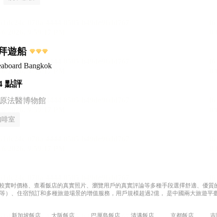
拜遊船
veaboard Bangkok
4 點評
松原法醫博物館
咖啡室
過比較實时價格、查看飯店的真實照片、瀏覽用戶的真實評論等多種手段選擇舒適、優質的飯
等）、住宿預訂和多種旅遊場景的增值服務，用戶規模超過2億， 是中國兩大旅遊平臺
新加坡飯店
大阪飯店
巴厘島飯店
清邁飯店
京都飯店
吉