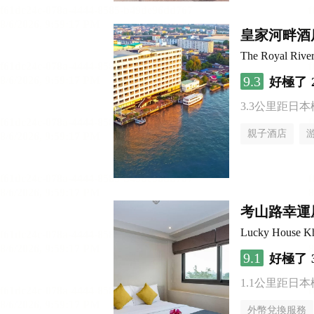
皇家河畔酒
The Royal River
9.3
好極了
3.3公里距日
親子酒店
考山路幸運
Lucky House K
9.1
好極了
1.1公里距日
外幣兌換服務