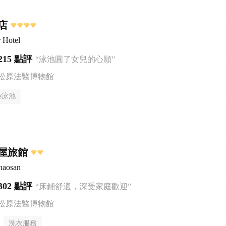
店
 Hotel
215 點評
“泳池圓了女兒的心願”
本松原法醫博物館
游泳池
屋旅館
haosan
302 點評
“床鋪舒適，深受家庭歡迎”
本松原法醫博物館
洗衣服務