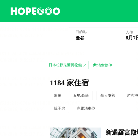
曼谷酒店預訂
目的地
入住
8月7
日本松原法醫博物館
清空條件
1184 家住宿
暹羅
五星/豪華
華人友善
游泳池
親子房
充電泊車位
新暹羅宮殿