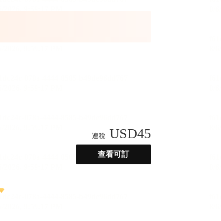
USD
45
連稅
查看可訂