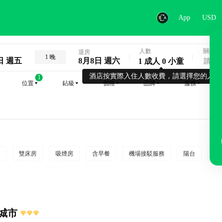
App
USD
人數
關鍵字
退房
1 晚
日 週五
8月8日 週六
1 成人 0 小童
酒店按實際入住人數收費，請選擇您的入住
1
位置
鉆級
價格
品牌
服務
雙床房
吸煙房
含早餐
機場接駁服務
陽台
行
城市