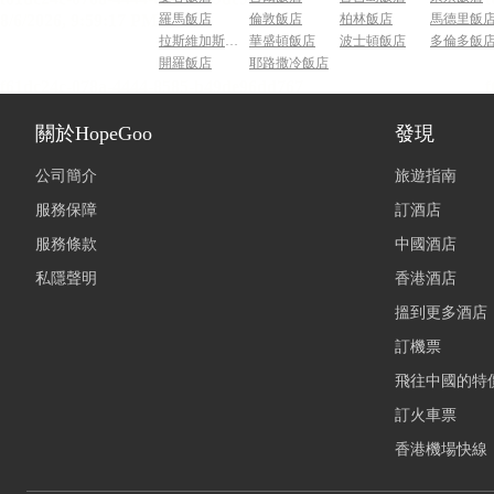
羅馬飯店
倫敦飯店
柏林飯店
馬德里飯
拉斯維加斯飯店
華盛頓飯店
波士頓飯店
多倫多飯
開羅飯店
耶路撒冷飯店
關於HopeGoo
發現
公司簡介
旅遊指南
服務保障
訂酒店
服務條款
中國酒店
私隱聲明
香港酒店
搵到更多酒店
訂機票
飛往中國的特
訂火車票
香港機場快線