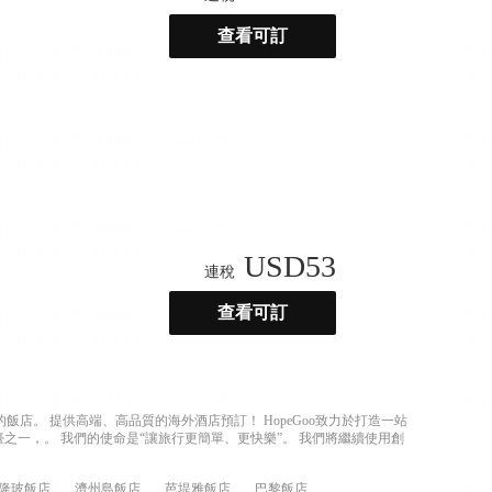
查看可訂
USD
53
連稅
查看可訂
店。 提供高端、高品質的海外酒店預訂！ HopeGoo致力於打造一站
之一，。 我們的使命是“讓旅行更簡單、更快樂”。 我們將繼續使用創
隆玻飯店
濟州島飯店
芭堤雅飯店
巴黎飯店