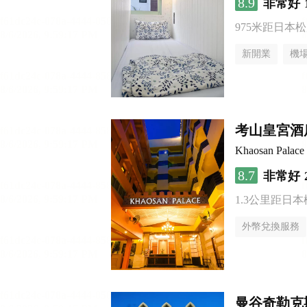
8.9
非常好
975米距日本
新開業
機
考山皇宮酒
Khaosan Palace 
8.7
非常好
1.3公里距日
外幣兌換服務
曼谷奇勒克