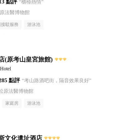
13 點評
“櫃檯熱情”
松原法醫博物館
場接駁服務
游泳池
店(原考山皇宮旅館)
Hotel
285 點評
“考山路酒吧街，隔音效果良好”
本松原法醫博物館
家庭房
游泳池
斯文化遺址酒店