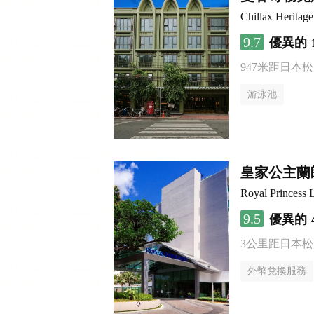
Chillax Heritag
9.7
優異的
947米距日本
游泳池
皇家公主蘭
Royal Princess 
9.5
優異的
3公里距日本
外幣兌換服務