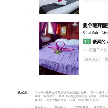
曼谷薩拜薩
Sabai Sabai Li
9.7
優異的
469米距日本
海景客房
酒店預訂
HopeGoo飯店頻道為您提供酒店預訂服務。 您可以通
式線上旅遊平臺。 其業務涵蓋交通票預訂（機票、火車票
新技術，為用戶創造簡單、快速、智慧的旅行服務！
曼谷飯店
首爾飯店
普吉島飯店
東京飯店