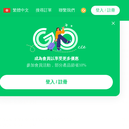
繁體中文
搜尋訂單
聯繫我們
登入 / 註冊
搜索
人數
成為會員以享受更多優惠
參加會員活動，部分產品節省10%
智能排序
登入 / 註冊
李寄存服務
免費取消
民宿
泊車場