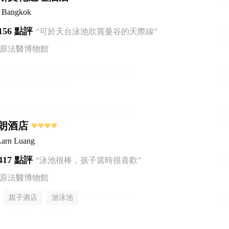
e Bangkok
156 點評
“可於天台泳池欣賞曼谷的天際線”
松原法醫博物館
朗酒店
Larn Luang
417 點評
“泳池很棒，孩子當時很喜歡”
松原法醫博物館
親子酒店
游泳池