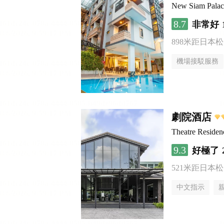
New Siam Palace
8.7
非常好
898米距日本
機場接駁服務
劇院酒店
Theatre Residen
9.3
好極了
521米距日本
中文指示