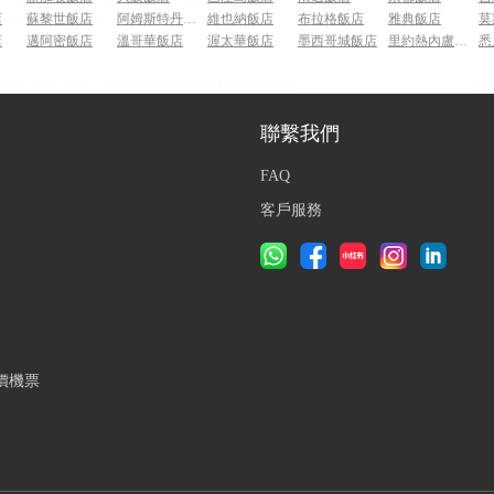
店
蘇黎世飯店
阿姆斯特丹飯店
維也納飯店
布拉格飯店
雅典飯店
莫
店
邁阿密飯店
溫哥華飯店
渥太華飯店
墨西哥城飯店
里約熱內盧飯店
悉
聯繫我們
FAQ
客戶服務
價機票