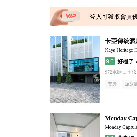
登入可獲取會員
卡亞傳統酒
Kaya Heritage H
9.3
好極了
972米距日本
套房
游泳
Monday Caps
Monday Capsule 